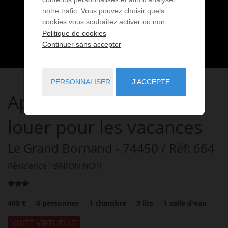
notre trafic. Vous pouvez choisir quels
cookies vous souhaitez activer ou non.
Politique de cookies
Continuer sans accepter
PERSONNALISER
J'ACCEPTE
Appartement
2 pièces
à
louer pour les vacances
Le Grand Bornand
- 74450
/ Réf: 664
Résidence : BARON NOIR
400 €
4
personnes
1
chambre
3
lits
1
salle d'eau
VISITE VIRTUELLE