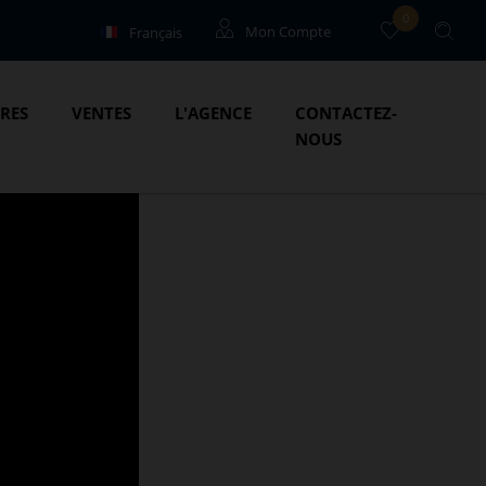
0
Français
Mon Compte
English
Locataires
IRES
VENTES
L'AGENCE
CONTACTEZ-
Propriétaires
NOUS