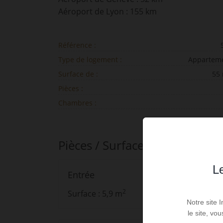
Aéroport de Lyon : 155 km
Référence :
Type de logement :
Appartem
Surface de :
55
Pièces :
Chambres :
Pièces / Surfaces
Le
Entrée
2
Surface : 5,9 m
Notre site 
le site, vo