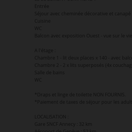
Entrée
Séjour avec cheminée décorative et canapé l
Cuisine
WC
Balcon avec exposition Ouest - vue sur le vie
A l'étage :
Chambre 1 - lit deux places x 140 - avec bal
Chambre 2 - 2 x lits superposés (4x couchag
Salle de bains
WC
*Draps et linge de toilette NON FOURNIS.
*Paiement de taxes de séjour pour les adul
LOCALISATION :
Gare SNCF Annecy : 32 km
Aéroport de Genève : 52 km