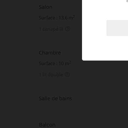
Salon
2
Surface : 13,6 m
1 canapé lit
Chambre
2
Surface : 10 m
1 lit double
Salle de bains
Balcon