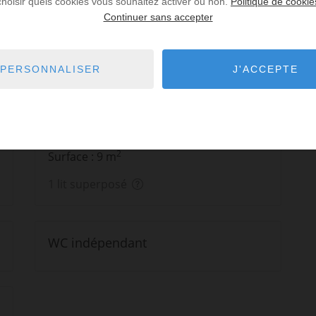
choisir quels cookies vous souhaitez activer ou non.
Politique de cookie
WC indépendant
Continuer sans accepter
PERSONNALISER
J'ACCEPTE
Chambre
2
Surface : 9 m
1 lit superposé
WC indépendant