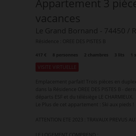
Appartement
3 pièc
vacances
Le Grand Bornand
- 74450
/ 
Résidence : OREE DES PISTES B
417 €
8
personnes
2
chambres
3
lits
1
VISITE VIRTUELLE
Emplacement parfait! Trois pièces en duple
dans la Résidence OREE DES PISTES B - derni
départs ESF et du télésiège LE CHARMIEUX.
Le Plus de cet appartement : Ski aux pieds !
ATTENTION ETE 2023 : TRAVAUX PREVUS A
LE LOGEMENT COMPREND :