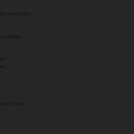
it convertible
ux village
con
es)
tes (+18ans)