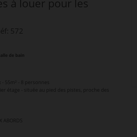
es
à louer pour les
Réf: 572
salle de bain
x - 55m² - 8 personnes
er étage - située au pied des pistes, proche des
UX ABORDS