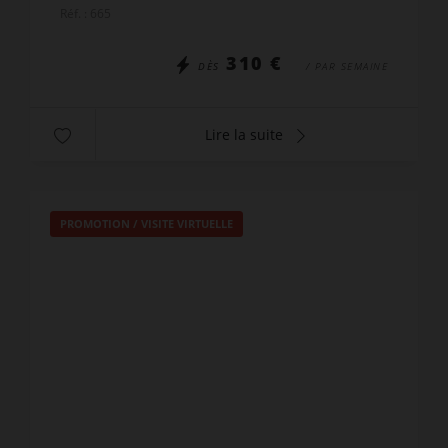
télésiège Le Charmieux. Studio + cabine - 4
Réf. : 665
personnes - 29m²...
310 €
DÈS
/ PAR SEMAINE
Lire la suite
PROMOTION
/
VISITE VIRTUELLE