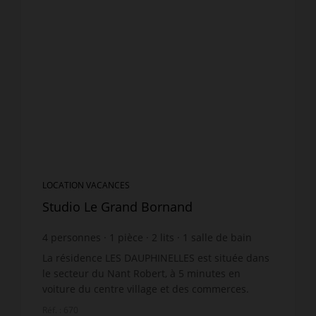
LOCATION VACANCES
Studio Le Grand Bornand
4
personnes
1
pièce
2
lits
1
salle de bain
La résidence LES DAUPHINELLES est située dans
le secteur du Nant Robert, à 5 minutes en
voiture du centre village et des commerces.
Profitez d'une superbe vue, depuis le balcon sur
Réf. : 670