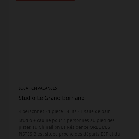
LOCATION VACANCES
Studio Le Grand Bornand
4
personnes
1
pièce
4
lits
1
salle de bain
wi-fi
Studio + cabine pour 4 personnes au pied des
pistes au Chinaillon La Résidence OREE DES
PISTES B est située proche des départs ESF et du