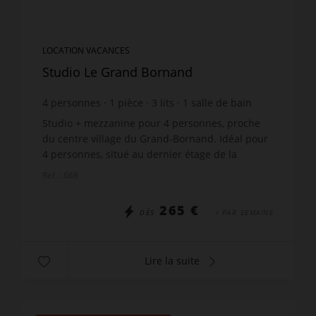
LOCATION VACANCES
Studio Le Grand Bornand
4
personnes
1
pièce
3
lits
1
salle de bain
Studio + mezzanine pour 4 personnes, proche
du centre village du Grand-Bornand. Idéal pour
4 personnes, situé au dernier étage de la
résidence Beauregard 3 au Grand-Bornand. À
Réf. : 668
proximité du centre ...
265 €
DÈS
/ PAR SEMAINE
Lire la suite