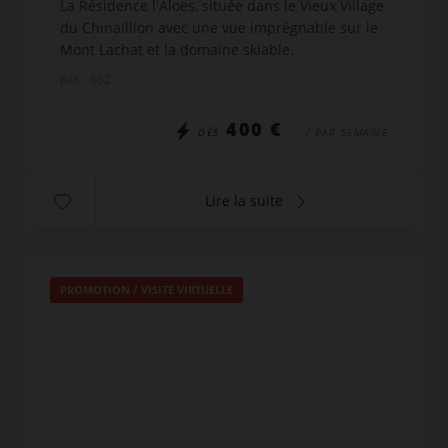
La Résidence l'Aloës, située dans le Vieux Village
du Chinailllon avec une vue imprégnable sur le
Mont Lachat et la domaine skiable.
Emplacement idéal pour ce 3 pièces + coin nuit
Réf. : 662
au RDC de la rési...
400 €
DÈS
/ PAR SEMAINE
Lire la suite
PROMOTION
/
VISITE VIRTUELLE