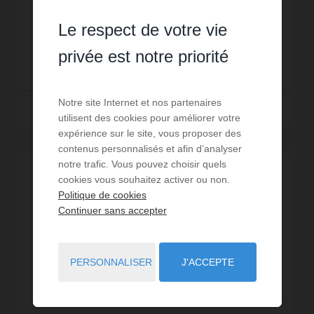
calme, secteur du Nant Robert, avec une
superbe vue sur la chaîne des Aravis.
Réf. : 667
Le respect de votre vie
Appartement 4 pièces, rénové avec ...
privée est notre priorité
435 €
DÈS
/ PAR SEMAINE
Notre site Internet et nos partenaires
Lire la suite
utilisent des cookies pour améliorer votre
expérience sur le site, vous proposer des
contenus personnalisés et afin d’analyser
notre trafic. Vous pouvez choisir quels
PROMOTION
/
VISITE VIRTUELLE
cookies vous souhaitez activer ou non.
Politique de cookies
Continuer sans accepter
PERSONNALISER
J'ACCEPTE