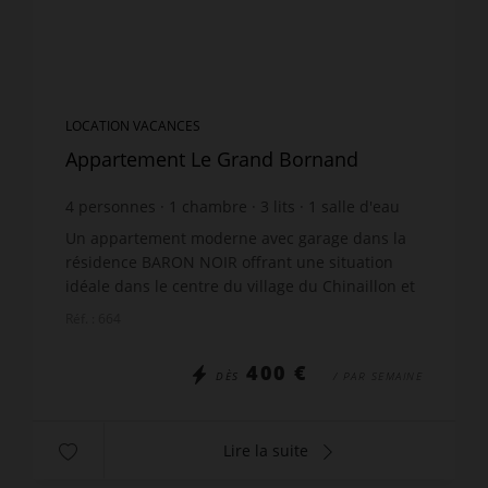
LOCATION VACANCES
Appartement Le Grand Bornand
4
personnes
1
chambre
3
lits
1
salle d'eau
Un appartement moderne avec garage dans la
résidence BARON NOIR offrant une situation
idéale dans le centre du village du Chinaillon et
proche des remontées mécaniques. Le joli
Réf. : 664
appartement pour 4 per...
400 €
DÈS
/ PAR SEMAINE
Lire la suite