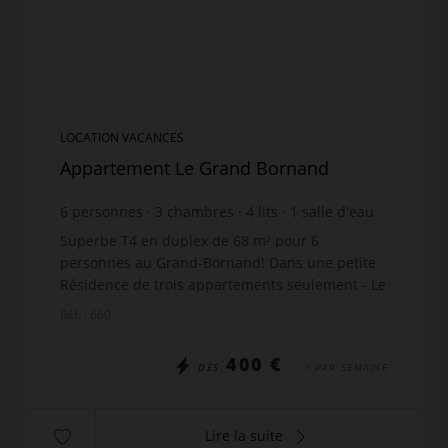
LOCATION VACANCES
Appartement Le Grand Bornand
6
personnes
3
chambres
4
lits
1
salle d'eau
1
salle de bain
Superbe T4 en duplex de 68 m² pour 6
personnes au Grand-Bornand! Dans une petite
Résidence de trois appartements seulement - Le
Chalet Bouton d'Or - se situe dans le quartier
Réf. : 660
calme du Nant Robert. L...
400 €
DÈS
/ PAR SEMAINE
Lire la suite