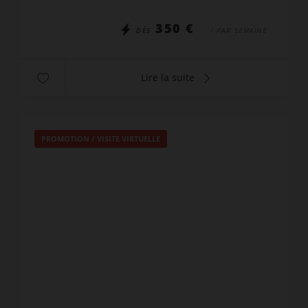
le village et les...
350 €
DÈS
/ PAR SEMAINE
Lire la suite
PROMOTION
/
VISITE VIRTUELLE