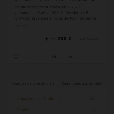
Studio entièrement rénové en 2025- 4
personnes - 26m² au RDC. La Résidence LE
CHARVET est située a moins de 400m du centre
du village de Grand-Bornand. Son atout : la
Réf. : 658
terrasse exposition sud-est ...
250 €
DÈS
/ PAR SEMAINE
Lire la suite
Changez de type de bien
Communes à proximité
Appartement - Studio - Loft
149
Chalet
2