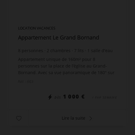
LOCATION VACANCES
Appartement Le Grand Bornand
8
personnes
2
chambres
7
lits
1
salle d'eau
1
salle de bain
Appartement unique de 160m² pour 8
personnes sur la place de l’église au Grand-
Bornand. Avec sa vue panoramique de 180° sur
la chaine des Aravis et le village ce T3 +
Réf. : 663
Mezzanine en Duplex est spacie...
1 000 €
DÈS
/ PAR SEMAINE
Lire la suite