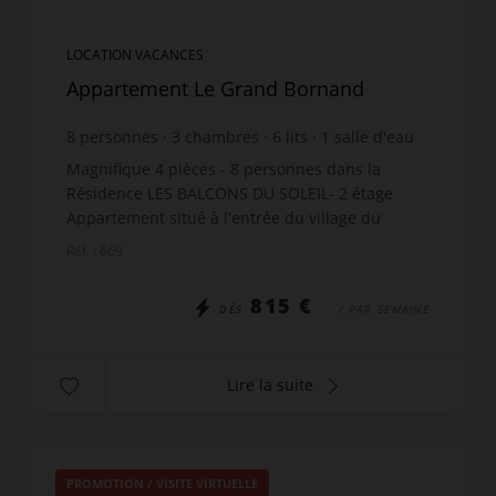
LOCATION VACANCES
Appartement Le Grand Bornand
8
personnes
3
chambres
6
lits
1
salle d'eau
1
salle de bain
Magnifique 4 pièces - 8 personnes dans la
Résidence LES BALCONS DU SOLEIL- 2 étage
Appartement situé à l'entrée du village du
Grand Bornand - à 130m des commerces et
Réf. : 669
1200m des remontées. Les Plus...
815 €
DÈS
/ PAR SEMAINE
Lire la suite
PROMOTION
/
VISITE VIRTUELLE