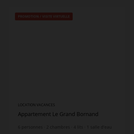
PROMOTION
/
VISITE VIRTUELLE
LOCATION VACANCES
Appartement Le Grand Bornand
6
personnes
2
chambres
4
lits
1
salle d'eau
wi-fi