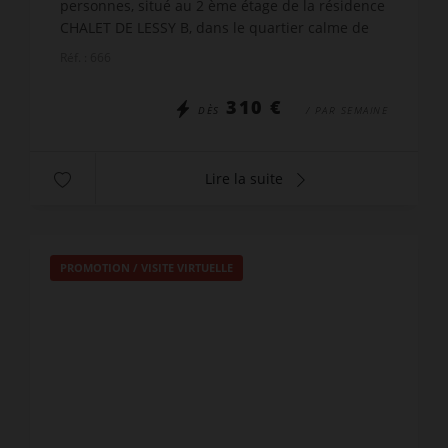
personnes, situé au 2 ème étage de la résidence
CHALET DE LESSY B, dans le quartier calme de
Samance, dans le haut de la station du
Réf. : 666
Chinaillon, offrant ainsi une...
310 €
DÈS
/ PAR SEMAINE
Lire la suite
PROMOTION
/
VISITE VIRTUELLE