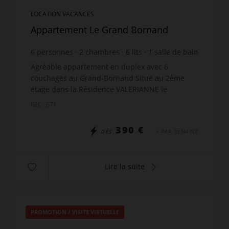
LOCATION VACANCES
Appartement Le Grand Bornand
6
personnes
2
chambres
6
lits
1
salle de bain
Agréable appartement en duplex avec 6
couchages au Grand-Bornand Situé au 2ème
étage dans la Résidence VALERIANNE le
logement offre une vue dégagée sur le Grand-
Réf. : 671
Bornand et la chaine des Aravis avec...
390 €
DÈS
/ PAR SEMAINE
Lire la suite
PROMOTION
/
VISITE VIRTUELLE