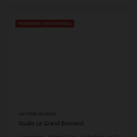
PROMOTION
/
VISITE VIRTUELLE
LOCATION VACANCES
Studio Le Grand Bornand
4
personnes
1
pièce
3
lits
1
salle d'eau
wi-fi