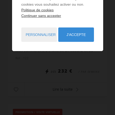
cookies vous souhaitez activer ou non.
Politique de cookies
LOCATION VACANCES
Continuer sans accepter
Studio St Jean de Sixt
4
personnes
1
pièce
3
lits
1
salle d'eau
PERSONNALISER
J'ACCEPTE
Résidence LA MEIJE A située au centre du village
de Saint Jean de Sixt, au calme, à proximité de
tous commerces, à 3 kms de LA CLUSAZ et du
GRAND-BORNAND. Agréable Studio + cabine -
Réf. : 122
32m² - 4 person...
232 €
DÈS
/ PAR SEMAINE
Lire la suite
PROMOTION
/
VISITE VIRTUELLE