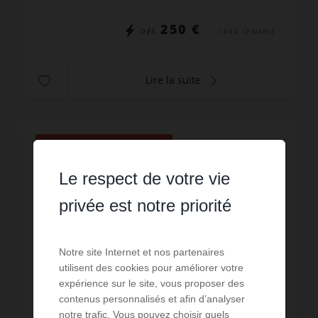
deux pièces +...
250 €
DÈS
/ PAR SEMAINE
Lire la suite
PROMOTION
/
VISITE VIRTUELLE
Le respect de votre vie
privée est notre priorité
Notre site Internet et nos partenaires
utilisent des cookies pour améliorer votre
expérience sur le site, vous proposer des
contenus personnalisés et afin d’analyser
notre trafic. Vous pouvez choisir quels