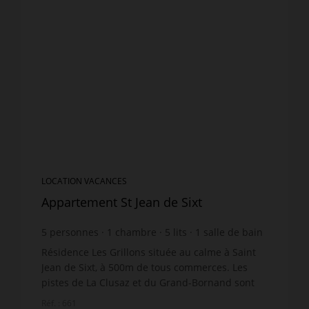
LOCATION VACANCES
Appartement St Jean de Sixt
5
personnes
1
chambre
5
lits
1
salle de bain
wi-fi
Résidence Les Grillons située au calme à Saint
Jean de Sixt, à 500m de tous commerces. Les
pistes de La Clusaz et du Grand-Bornand sont
accessibles avec les navettes gratuites. Agréable
Réf. : 661