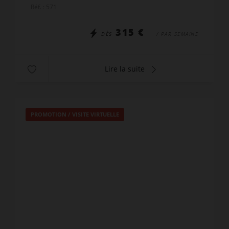
Saint-Jean-De-Sixt à proximité du centre et des
Réf. : 571
commerces et à seule...
315 €
DÈS
/ PAR SEMAINE
Lire la suite
PROMOTION
/
VISITE VIRTUELLE