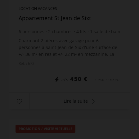
LOCATION VACANCES
Appartement St Jean de Sixt
6
personnes
2
chambres
4
lits
1
salle de bain
wi-fi
Charmant 2 pièces avec garage pour 6
personnes à Saint-Jean-de-Six d'une surface de
+/- 36 m² en rez et +/- 22 m² en mezzanine. La
résidence La Meije A est située au calme dans le
Réf. : 672
village de Saint-Je...
450 €
DÈS
/ PAR SEMAINE
Lire la suite
PROMOTION
/
VISITE VIRTUELLE