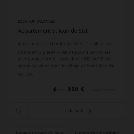
LOCATION VACANCES
Appartement St Jean de Sixt
4
personnes
2
chambres
3
lits
1
salle d'eau
Charmant 2 pièces + cabine pour 4 personnes
avec garage fermé. La résidence BEL ALP B est
située au calme dans le village de Saint-Jean-De-
Sixt à proximité du centre et des commerces et à
Réf. : 395
seulement 3...
250 €
DÈS
/ PAR SEMAINE
Lire la suite
Changez de type de bien
Communes à proximité