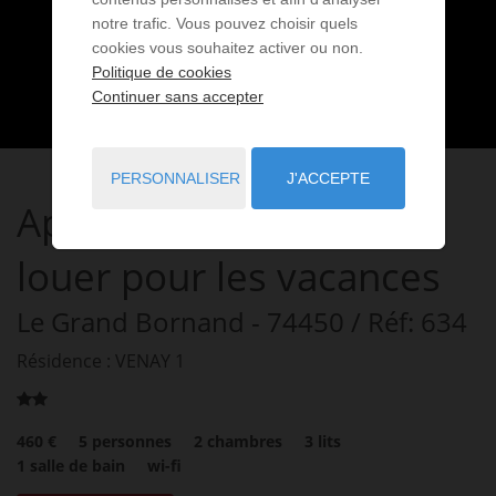
notre trafic. Vous pouvez choisir quels
cookies vous souhaitez activer ou non.
Politique de cookies
Continuer sans accepter
PERSONNALISER
J'ACCEPTE
Appartement
3 pièces
à
louer pour les vacances
Le Grand Bornand
- 74450
/ Réf: 634
Résidence : VENAY 1
460 €
5
personnes
2
chambres
3
lits
1
salle de bain
wi-fi