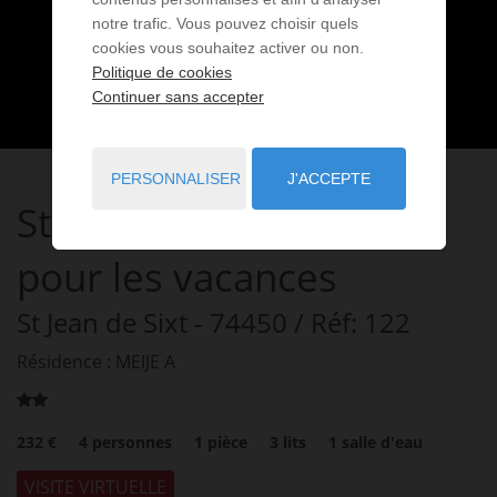
notre trafic. Vous pouvez choisir quels
cookies vous souhaitez activer ou non.
Politique de cookies
Continuer sans accepter
PERSONNALISER
J'ACCEPTE
Studio
1 pièce
à louer
pour les vacances
St Jean de Sixt
- 74450
/ Réf: 122
Résidence : MEIJE A
232 €
4
personnes
1
pièce
3
lits
1
salle d'eau
VISITE VIRTUELLE