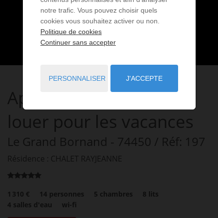
notre trafic. Vous pouvez choisir quels
cookies vous souhaitez activer ou non.
Politique de cookies
Continuer sans accepter
PERSONNALISER
J'ACCEPTE
Appartement
6 pièces
à
louer pour les vacances
Le Grand Bornand
- 74450
/ Réf: 197
Résidence : CHALET RAYJEANNE
1 310 €
14
personnes
5
chambres
8
lits
4
salles d'eau
wi-fi