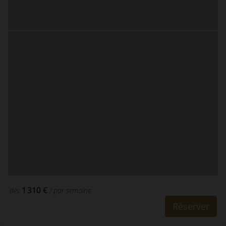
1 310 €
dès
/ par semaine
Réserver