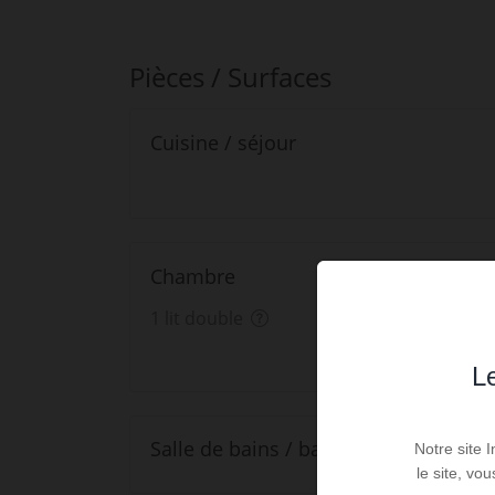
Pièces / Surfaces
Cuisine / séjour
Chambre
1 lit double
Le
Salle de bains / baignoire
Notre site 
le site, vo