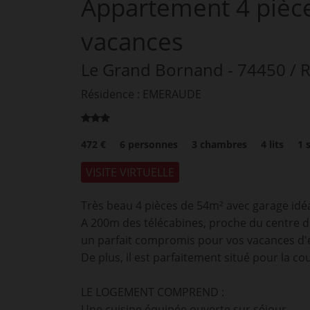
Appartement
4 pièc
vacances
Le Grand Bornand
- 74450
/ 
Résidence : EMERAUDE
472 €
6
personnes
3
chambres
4
lits
1
VISITE VIRTUELLE
Très beau 4 pièces de 54m² avec garage idé
A 200m des télécabines, proche du centre du 
un parfait compromis pour vos vacances d'ét
De plus, il est parfaitement situé pour la 
LE LOGEMENT COMPREND :
Une cuisine équipée ouverte sur séjour