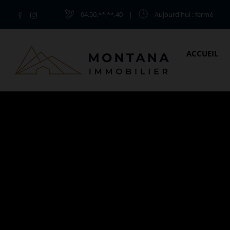
04.50.**.**.40
|
Aujourd'hui
: fermé
ACCUEIL