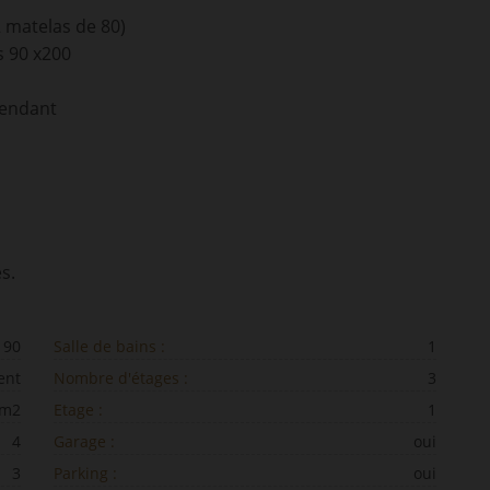
 matelas de 80)
s 90 x200
pendant
s.
90
Salle de bains :
1
ent
Nombre d'étages :
3
 m2
Etage :
1
4
Garage :
oui
3
Parking :
oui