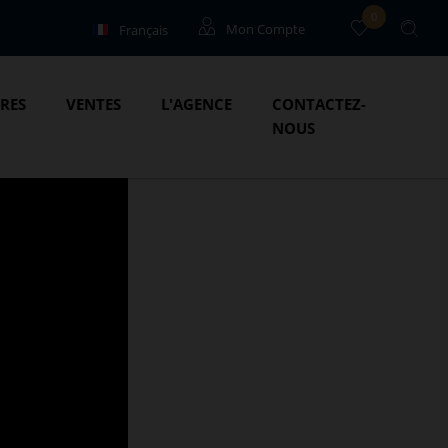
0
Français
Mon Compte
English
Locataires
IRES
VENTES
L'AGENCE
CONTACTEZ-
Propriétaires
NOUS