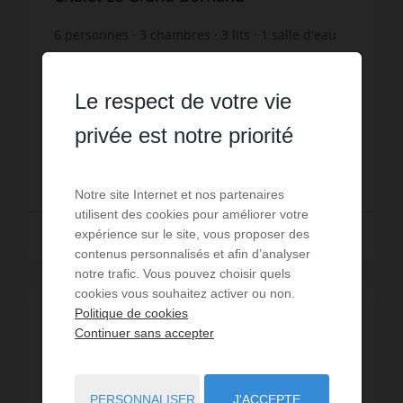
6
personnes
3
chambres
3
lits
1
salle d'eau
1
salle de bain
wi-fi
Chalet individuel "Améthystes" – ski aux pieds
secteur des Outalays, depuis la piste Serpentine,
Le respect de votre vie
retour au Télésièges du Charmieux. Le chalet de
66m² peut accueillir jusqu'à 6 personnes. Situé
Réf. : 648
privée est notre priorité
s...
950 €
DÈS
/ PAR SEMAINE
Notre site Internet et nos partenaires
utilisent des cookies pour améliorer votre
expérience sur le site, vous proposer des
Lire la suite
contenus personnalisés et afin d’analyser
notre trafic. Vous pouvez choisir quels
cookies vous souhaitez activer ou non.
Politique de cookies
PROMOTION
/
VISITE VIRTUELLE
Continuer sans accepter
PERSONNALISER
J'ACCEPTE