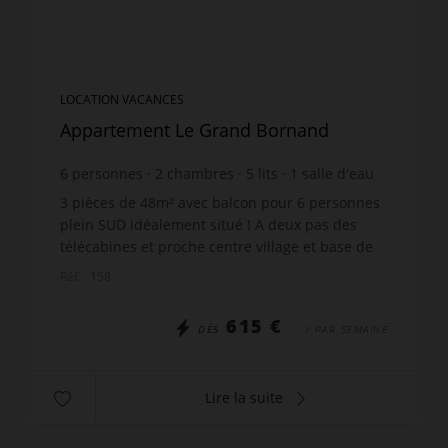
LOCATION VACANCES
Appartement Le Grand Bornand
6
personnes
2
chambres
5
lits
1
salle d'eau
wi-fi
3 pièces de 48m² avec balcon pour 6 personnes
plein SUD idéalement situé ! A deux pas des
télécabines et proche centre village et base de
loisirs, c' est un parfait compromis pour vos
Réf. : 158
vacances d'été ...
615 €
DÈS
/ PAR SEMAINE
Lire la suite