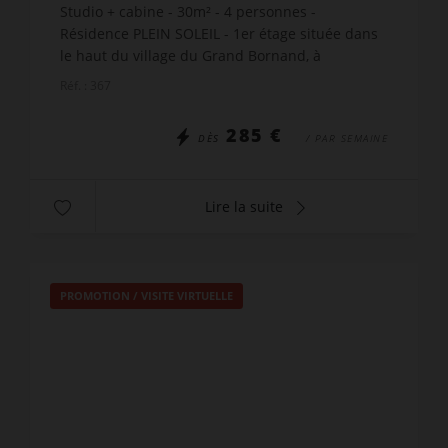
Studio + cabine - 30m² - 4 personnes -
Résidence PLEIN SOLEIL - 1er étage située dans
le haut du village du Grand Bornand, à
proximité du centre et des commerces. LE
Réf. : 367
LOGEMENT COMPREND : Séjour...
285 €
DÈS
/ PAR SEMAINE
Lire la suite
PROMOTION
/
VISITE VIRTUELLE