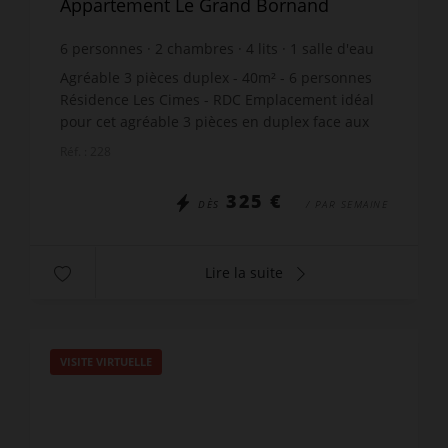
Appartement Le Grand Bornand
6
personnes
2
chambres
4
lits
1
salle d'eau
Agréable 3 pièces duplex - 40m² - 6 personnes
Résidence Les Cimes - RDC Emplacement idéal
pour cet agréable 3 pièces en duplex face aux
pistes. Profitez de son balcon plein sud et de sa
Réf. : 228
vue panora...
325 €
DÈS
/ PAR SEMAINE
Lire la suite
VISITE VIRTUELLE