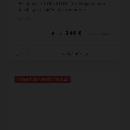
Résidence LE CORNILLON - 1er étage Au cœur
du village et à 400m des remontées
mécaniques. Magnifique vue sur le Danay et la
Réf. : 54
chaîne des Aravis! LE ...
346 €
DÈS
/ PAR SEMAINE
Lire la suite
PROMOTION
/
VISITE VIRTUELLE