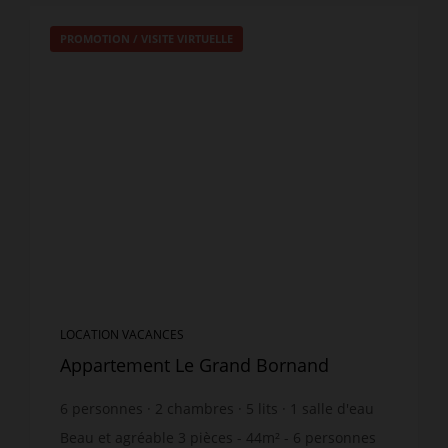
PROMOTION
/
VISITE VIRTUELLE
LOCATION VACANCES
Appartement Le Grand Bornand
6
personnes
2
chambres
5
lits
1
salle d'eau
wi-fi
Beau et agréable 3 pièces - 44m² - 6 personnes