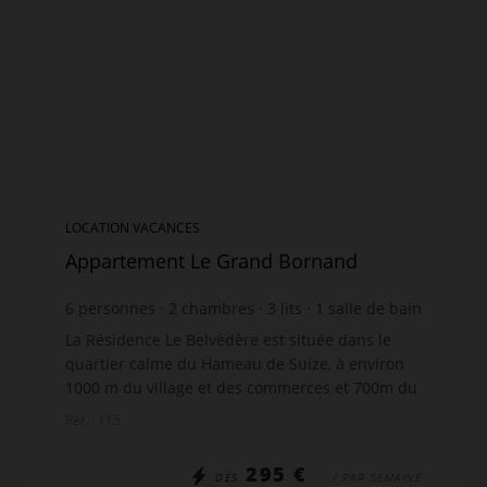
LOCATION VACANCES
Appartement Le Grand Bornand
6
personnes
2
chambres
3
lits
1
salle de bain
La Résidence Le Belvédère est située dans le
quartier calme du Hameau de Suize, à environ
1000 m du village et des commerces et 700m du
télécabine. Très belle vue pour ce T3. 3 pièces
Réf. : 115
avec esprit m...
295 €
DÈS
/ PAR SEMAINE