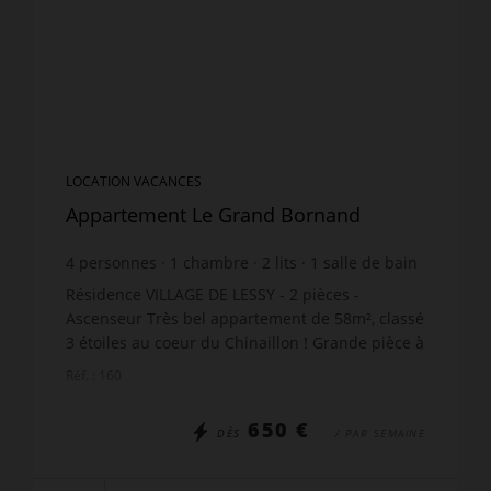
LOCATION VACANCES
Appartement Le Grand Bornand
4
personnes
1
chambre
2
lits
1
salle de bain
wi-fi
Résidence VILLAGE DE LESSY - 2 pièces -
Ascenseur Très bel appartement de 58m², classé
3 étoiles au coeur du Chinaillon ! Grande pièce à
vivre, commerces au pied de la résidence ! 5ème
Réf. : 160
étage - Asc...
650 €
DÈS
/ PAR SEMAINE