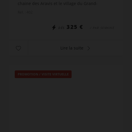
chaine des Aravis et le village du Grand-
Bornand. Son style moderne, son confort et sa
Réf. : 402
vue rendront votre séjour...
325 €
DÈS
/ PAR SEMAINE
Lire la suite
PROMOTION
/
VISITE VIRTUELLE