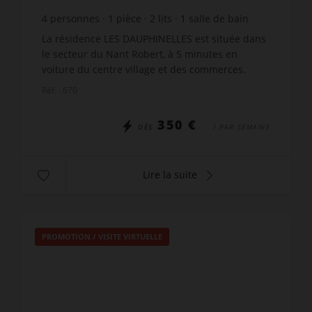
4
personnes
1
pièce
2
lits
1
salle de bain
La résidence LES DAUPHINELLES est située dans
le secteur du Nant Robert, à 5 minutes en
voiture du centre village et des commerces.
Profitez d'une superbe vue, depuis le balcon sur
Réf. : 670
le village et les...
350 €
DÈS
/ PAR SEMAINE
Lire la suite
PROMOTION
/
VISITE VIRTUELLE