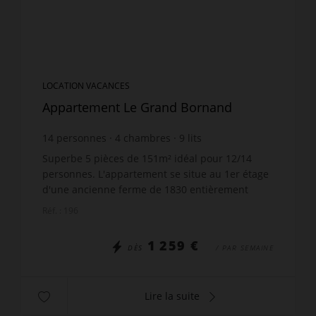
LOCATION VACANCES
Appartement Le Grand Bornand
14
personnes
4
chambres
9
lits
3
salles d'eau
1
salle de bain
wi-fi
Superbe 5 pièces de 151m² idéal pour 12/14
personnes. L'appartement se situe au 1er étage
d'une ancienne ferme de 1830 entièrement
rénovée, avec un emplacement de rêve : A 50m
Réf. : 196
des télécabines et 300m...
1 259 €
DÈS
/ PAR SEMAINE
Lire la suite