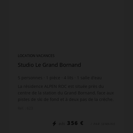
LOCATION VACANCES
Studio Le Grand Bornand
5
personnes
1
pièce
4
lits
1
salle d'eau
La résidence ALPEN ROC est située près du
centre de la station du Grand Bornand, face aux
pistes de ski de fond et à deux pas de la crèche.
Les plus de cette location à la montagne : vue
Réf. : 623
sur le vill...
356 €
DÈS
/ PAR SEMAINE