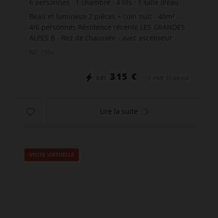
6
personnes
1
chambre
4
lits
1
salle d'eau
Beau et lumineux 2 pièces + coin nuit - 40m² -
4/6 personnes Résidence récente LES GRANDES
ALPES B - Rez de chaussée - avec ascenseur
Chaleureux appartement offrant une cuisine
Réf. : 584
ouverte sur séjour, ...
315 €
DÈS
/ PAR SEMAINE
Lire la suite
VISITE VIRTUELLE