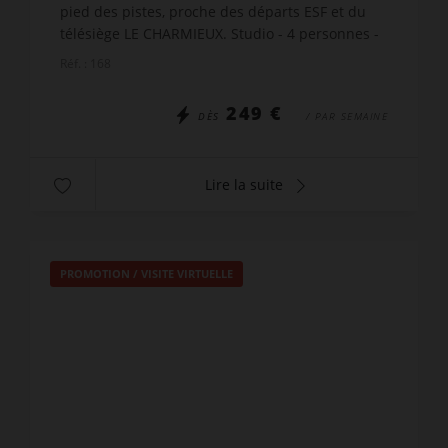
pied des pistes, proche des départs ESF et du
télésiège LE CHARMIEUX. Studio - 4 personnes -
27m²- 1er étage Le Plus de cet appartement : Ski
Réf. : 168
aux pieds ...
249 €
DÈS
/ PAR SEMAINE
Lire la suite
PROMOTION
/
VISITE VIRTUELLE