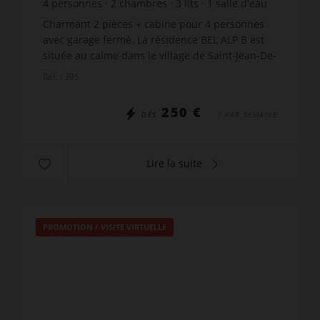
4
personnes
2
chambres
3
lits
1
salle d'eau
Charmant 2 pièces + cabine pour 4 personnes
avec garage fermé. La résidence BEL ALP B est
située au calme dans le village de Saint-Jean-De-
Sixt à proximité du centre et des commerces et à
Réf. : 395
seulement 3...
250 €
DÈS
/ PAR SEMAINE
Lire la suite
PROMOTION
/
VISITE VIRTUELLE