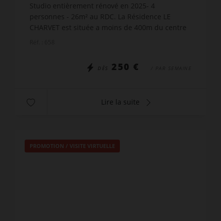
Studio entièrement rénové en 2025- 4
personnes - 26m² au RDC. La Résidence LE
CHARVET est située a moins de 400m du centre
du village de Grand-Bornand. Son atout : la
Réf. : 658
terrasse exposition sud-est ...
250 €
DÈS
/ PAR SEMAINE
Lire la suite
PROMOTION
/
VISITE VIRTUELLE