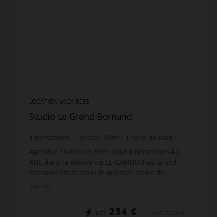
LOCATION VACANCES
Studio Le Grand Bornand
4
personnes
1
pièce
3
lits
1
salle de bain
Agréable Studio de 26m² pour 4 personnes Au
RDC dans la Résidence LE CARIBOU au Grand-
Bornand située dans le quartier calme du
Hameau de Suize. Le studio et son agréable
Réf. : 50
balcon offrent une très bell...
254 €
DÈS
/ PAR SEMAINE