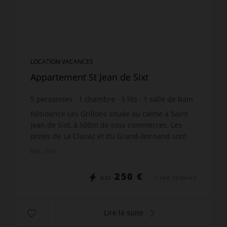
LOCATION VACANCES
Appartement St Jean de Sixt
5
personnes
1
chambre
5
lits
1
salle de bain
wi-fi
Résidence Les Grillons située au calme à Saint
Jean de Sixt, à 500m de tous commerces. Les
pistes de La Clusaz et du Grand-Bornand sont
accessibles avec les navettes gratuites. Agréable
Réf. : 661
deux pièces +...
250 €
DÈS
/ PAR SEMAINE
Lire la suite