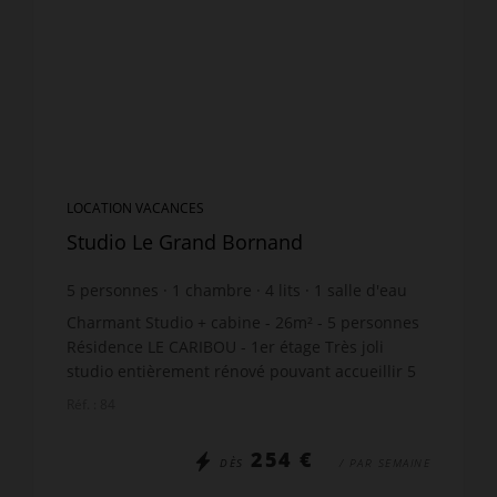
LOCATION VACANCES
Studio Le Grand Bornand
5
personnes
1
chambre
4
lits
1
salle d'eau
Charmant Studio + cabine - 26m² - 5 personnes
Résidence LE CARIBOU - 1er étage Très joli
studio entièrement rénové pouvant accueillir 5
personnes. Situation : Le quartier calme du
Réf. : 84
Hameau de Suize -...
254 €
DÈS
/ PAR SEMAINE