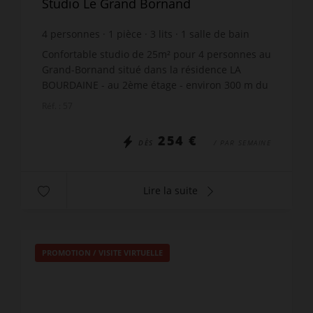
Studio Le Grand Bornand
4
personnes
1
pièce
3
lits
1
salle de bain
Confortable studio de 25m² pour 4 personnes au
Grand-Bornand situé dans la résidence LA
BOURDAINE - au 2ème étage - environ 300 m du
centre et des commerces. Le point fort de ce
Réf. : 57
studio est sans nul d...
254 €
DÈS
/ PAR SEMAINE
Lire la suite
PROMOTION
/
VISITE VIRTUELLE