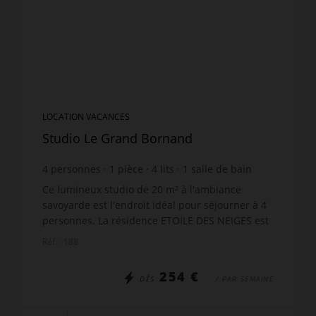
LOCATION VACANCES
Studio Le Grand Bornand
4
personnes
1
pièce
4
lits
1
salle de bain
Ce lumineux studio de 20 m² à l'ambiance
savoyarde est l'endroit idéal pour séjourner à 4
personnes. La résidence ETOILE DES NEIGES est
située dans le haut de la station du Chinaillon,
Réf. : 188
dans le quarti...
254 €
DÈS
/ PAR SEMAINE