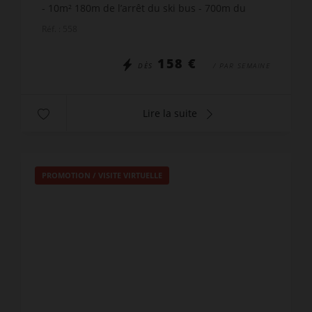
- 10m² 180m de l’arrêt du ski bus - 700m du
village centre - 1.4km des remontées
Réf. : 558
mécaniques LE LOGEMENT COM...
158 €
DÈS
/ PAR SEMAINE
Lire la suite
PROMOTION
/
VISITE VIRTUELLE