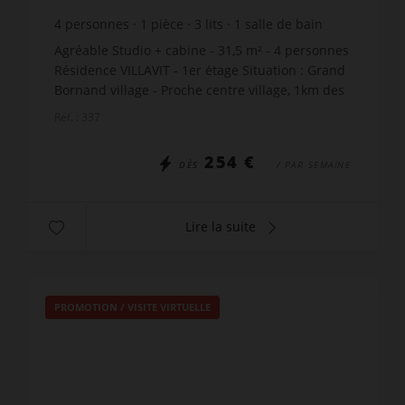
4
personnes
1
pièce
3
lits
1
salle de bain
Agréable Studio + cabine - 31,5 m² - 4 personnes
Résidence VILLAVIT - 1er étage Situation : Grand
Bornand village - Proche centre village, 1km des
télécabines, 250m commerces - 50m arrêt
Réf. : 337
skibus. C'e...
254 €
DÈS
/ PAR SEMAINE
Lire la suite
PROMOTION
/
VISITE VIRTUELLE