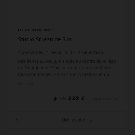
LOCATION VACANCES
Studio St Jean de Sixt
4
personnes
1
pièce
3
lits
1
salle d'eau
Résidence LA MEIJE A située au centre du village
de Saint Jean de Sixt, au calme, à proximité de
tous commerces, à 3 kms de LA CLUSAZ et du
GRAND-BORNAND. Agréable Studio + cabine -
Réf. : 122
32m² - 4 person...
232 €
DÈS
/ PAR SEMAINE
Lire la suite