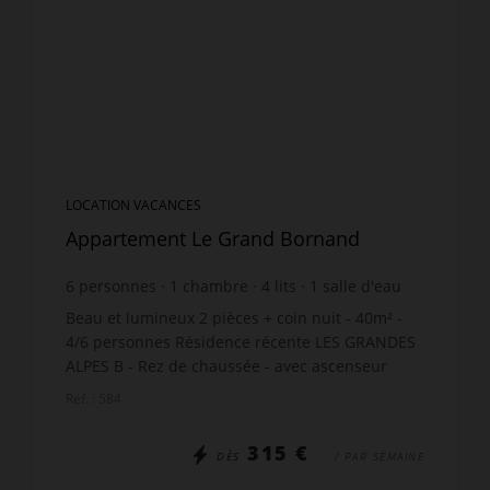
LOCATION VACANCES
Appartement Le Grand Bornand
6
personnes
1
chambre
4
lits
1
salle d'eau
Beau et lumineux 2 pièces + coin nuit - 40m² -
4/6 personnes Résidence récente LES GRANDES
ALPES B - Rez de chaussée - avec ascenseur
Chaleureux appartement offrant une cuisine
Réf. : 584
ouverte sur séjour, ...
315 €
DÈS
/ PAR SEMAINE