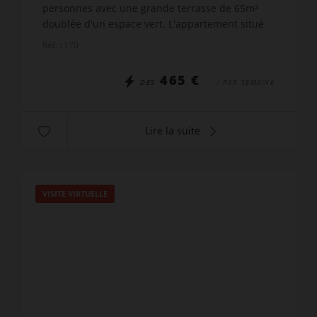
personnes avec une grande terrasse de 65m²
doublée d'un espace vert. L'appartement situé
au RDC de la résidence Jade 2, au Grand-
Réf. : 170
Bornand. A deux pas des té...
465 €
DÈS
/ PAR SEMAINE
Lire la suite
VISITE VIRTUELLE