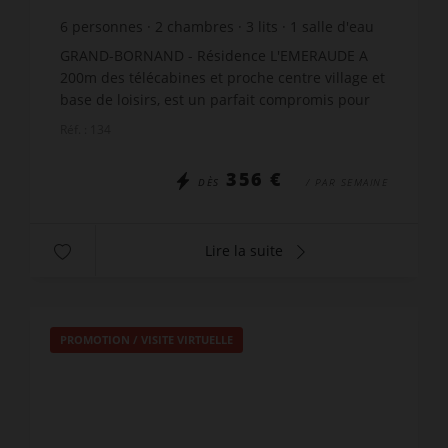
6
personnes
2
chambres
3
lits
1
salle d'eau
GRAND-BORNAND - Résidence L'EMERAUDE A
200m des télécabines et proche centre village et
base de loisirs, est un parfait compromis pour
vos vacances d'été et d'hiver ! Lumineux et
Réf. : 134
confortable 3 pi...
356 €
DÈS
/ PAR SEMAINE
Lire la suite
PROMOTION
/
VISITE VIRTUELLE