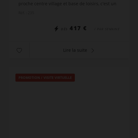
proche centre village et base de loisirs, c'est un
parfait compromis pour vos vacances d'été et
Réf. : 235
d'hiver ! Magnifiq...
417 €
DÈS
/ PAR SEMAINE
Lire la suite
PROMOTION
/
VISITE VIRTUELLE