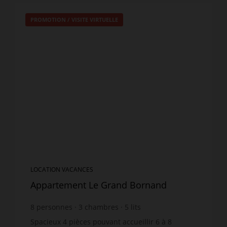
PROMOTION
/
VISITE VIRTUELLE
LOCATION VACANCES
Appartement Le Grand Bornand
8
personnes
3
chambres
5
lits
2
salles de bain
wi-fi
Spacieux 4 pièces pouvant accueillir 6 à 8