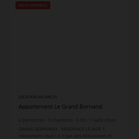
VISITE VIRTUELLE
LOCATION VACANCES
Appartement Le Grand Bornand
6
personnes
3
chambres
6
lits
1
salle d'eau
1
salle de bain
GRAND-BORNAND - RESIDENCE LE JADE 1
idéalement situé ! A 2 pas des télécabines et