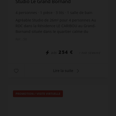
Studio Le Grand Bornand
4
personnes
1
pièce
3
lits
1
salle de bain
Agréable Studio de 26m² pour 4 personnes Au
RDC dans la Résidence LE CARIBOU au Grand-
Bornand située dans le quartier calme du
Hameau de Suize. Le studio et son agréable
Réf. : 50
balcon offrent une très bell...
254 €
DÈS
/ PAR SEMAINE
Lire la suite
PROMOTION
/
VISITE VIRTUELLE