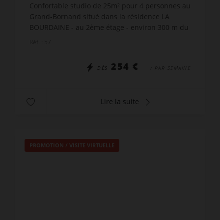
Confortable studio de 25m² pour 4 personnes au
Grand-Bornand situé dans la résidence LA
BOURDAINE - au 2ème étage - environ 300 m du
centre et des commerces. Le point fort de ce
Réf. : 57
studio est sans nul d...
254 €
DÈS
/ PAR SEMAINE
Lire la suite
PROMOTION
/
VISITE VIRTUELLE