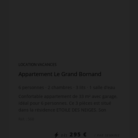
LOCATION VACANCES
Appartement Le Grand Bornand
6
personnes
2
chambres
3
lits
1
salle d'eau
Confortable appartement de 33 m² avec garage,
idéal pour 6 personnes. Ce 3 pièces est situé
dans la résidence ETOILE DES NEIGES. Son
emplacement dans le quartier calme de
Réf. : 568
Samance, au Chinaillon, offr...
295 €
DÈS
/ PAR SEMAINE