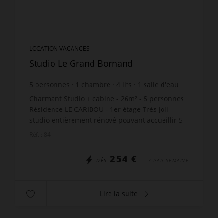
LOCATION VACANCES
Studio Le Grand Bornand
5
personnes
1
chambre
4
lits
1
salle d'eau
Charmant Studio + cabine - 26m² - 5 personnes
Résidence LE CARIBOU - 1er étage Très joli
studio entièrement rénové pouvant accueillir 5
personnes. Situation : Le quartier calme du
Réf. : 84
Hameau de Suize -...
254 €
DÈS
/ PAR SEMAINE
Lire la suite