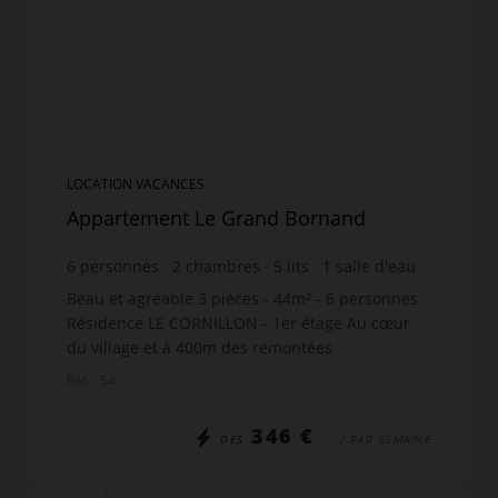
LOCATION VACANCES
Appartement Le Grand Bornand
6
personnes
2
chambres
5
lits
1
salle d'eau
wi-fi
Beau et agréable 3 pièces - 44m² - 6 personnes
Résidence LE CORNILLON - 1er étage Au cœur
du village et à 400m des remontées
mécaniques. Magnifique vue sur le Danay et la
Réf. : 54
chaîne des Aravis! LE ...
346 €
DÈS
/ PAR SEMAINE