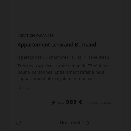
LOCATION VACANCES
Appartement Le Grand Bornand
8
personnes
3
chambres
6
lits
1
salle d'eau
1
salle de bain
Très beau 4 pièces + mezzanine de 73m² idéal
pour 8 personnes. Entièrement refait à neuf,
l'appartement offre également une vue
imprenable sur le village du Grand-Bornand et
Réf. : 59
la Chaîne des Aravis. ...
985 €
DÈS
/ PAR SEMAINE
Lire la suite