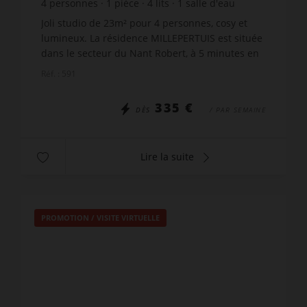
4
personnes
1
pièce
4
lits
1
salle d'eau
Joli studio de 23m² pour 4 personnes, cosy et
lumineux. La résidence MILLEPERTUIS est située
dans le secteur du Nant Robert, à 5 minutes en
voiture du centre village et des commerces.
Réf. : 591
Profitez du b...
335 €
DÈS
/ PAR SEMAINE
Lire la suite
PROMOTION
/
VISITE VIRTUELLE