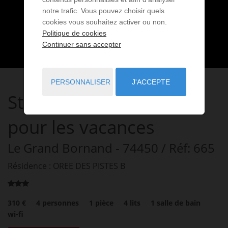
notre trafic. Vous pouvez choisir quels
cookies vous souhaitez activer ou non.
Politique de cookies
Continuer sans accepter
PERSONNALISER
J'ACCEPTE
Studio
1 pièce
à louer
pour les vacances
Le Grand Bornand
- 74450
/ Réf: 665
Résidence : OREE DES PISTES B
310 €
4
personnes
1
pièce
4
lits
1
salle de bain
wi-fi