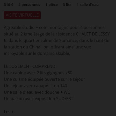
310 €
4
personnes
1
pièce
3
lits
1
salle d'eau
VISITE VIRTUELLE
Agréable studio + coin montagne pour 4 personnes,
situé au 2 ème étage de la résidence CHALET DE LESSY
B, dans le quartier calme de Samance, dans le haut de
la station du Chinaillon, offrant ainsi une vue
incroyable sur le domaine skiable.
LE LOGEMENT COMPREND :
Une cabine avec 2 lits gigognes x80
Une cuisine équipée ouverte sur le séjour
Un séjour avec canapé-lit en 140
Une salle d'eau avec douche + WC
Un balcon avec exposition SUD/EST
Les +: