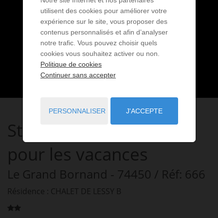
utilisent des cookies pour améliorer votre
expérience sur le site, vous proposer des
contenus personnalisés et afin d’analyser
notre trafic. Vous pouvez choisir quels
cookies vous souhaitez activer ou non.
Politique de cookies
Continuer sans accepter
PERSONNALISER
J'ACCEPTE
Studio
1 pièce
à louer
pour les vacances
Le Grand Bornand
- 74450
/ Réf: 666
Résidence : CHALET DE LESSY B